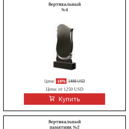
Вертикальный
№4
Цена:
-
16%
1488 USD
Цена: от
1250
USD
Купить
Вертикальный
памятник №2