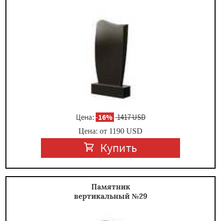
Цена:
-
16%
1417 USD
Цена: от
1190
USD
Купить
Памятник
вертикальный №29