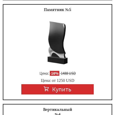
Памятник №5
Цена:
-
16%
1488 USD
Цена: от
1250
USD
Купить
Вертикальный
№4