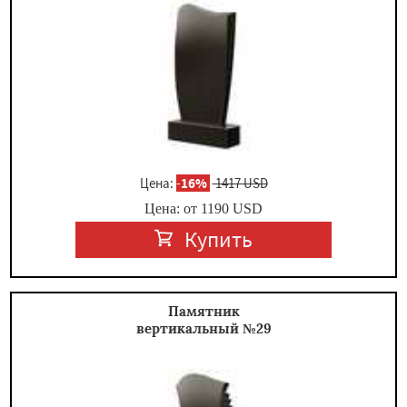
Цена:
-
16%
1417 USD
Цена: от
1190
USD
Купить
Памятник
вертикальный №29