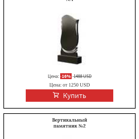
Цена:
-
16%
1488 USD
Цена: от
1250
USD
Купить
Вертикальный
памятник №2