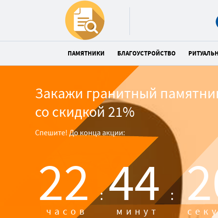
ПАМЯТНИКИ
БЛАГОУСТРОЙСТВО
РИТУАЛЬ
Закажи гранитный памятни
со скидкой 21%
Спешите! До конца акции:
22
44
1
:
:
часов
минут
сек