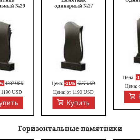
льный №29
одинарный №27
Цена:
-
1%
1337 USD
Цена:
-
11%
1337 USD
Цена: 
т
1190
USD
Цена: от
1190
USD
упить
Купить
Горизонтальные памятники