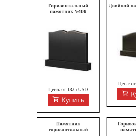
Горизонтальный
Двойной п
памятник №109
Цена: о
Цена: от
1825
USD
К
Купить
Памятник
Горизо
горизонтальный
памят