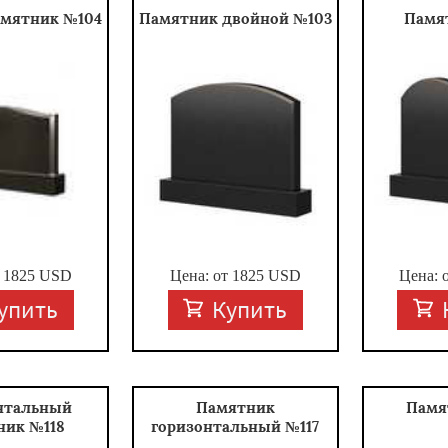
амятник №104
Памятник двойной №103
Памя
т
1825
USD
Цена: от
1825
USD
Цена: 
упить
Купить
нтальный
Памятник
Памя
ник №118
горизонтальный №117