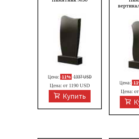
вертика
Цена:
-
11%
1337 USD
Цена:
-
1
Цена: от
1190
USD
Цена: о
Купить
К