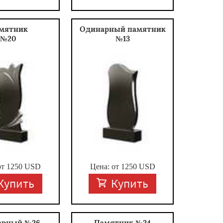
мятник
Одинарный памятник
№20
№13
от
1250
USD
Цена: от
1250
USD
Купить
Купить
арный №26
Памятник №24