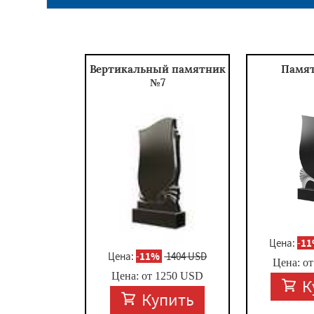
Вертикальный памятник
Памя
№7
Цена:
-
1
Цена:
-
11%
1404 USD
Цена: о
Цена: от
1250
USD
К
Купить