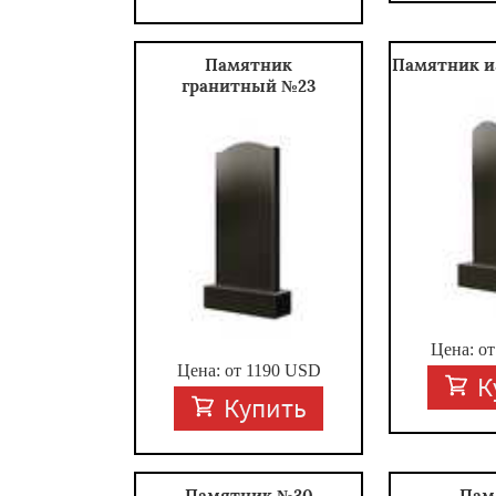
Памятник
Памятник и
гранитный №23
Цена: о
Цена: от
1190
USD
К
Купить
Памятник №30
Пам