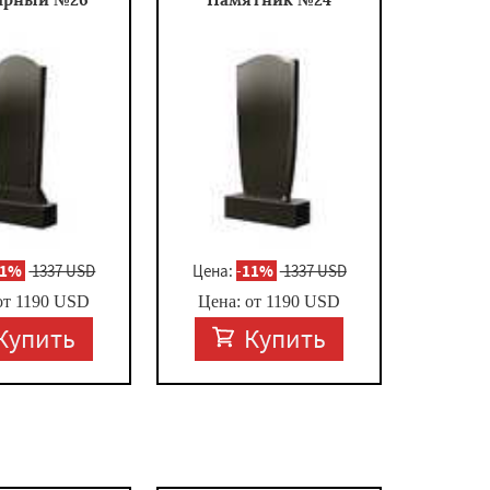
11%
1337 USD
Цена:
-
11%
1337 USD
от
1190
USD
Цена: от
1190
USD
Купить
Купить