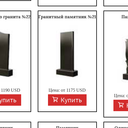
з гранита №22
Гранитный памятник №21
Па
т
1190
USD
Цена: от
1175
USD
Цена: 
упить
Купить
ятник
Памятник
Один