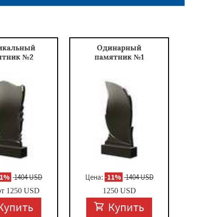
икальный
Одинарный
ятник №2
памятник №1
11%
1404 USD
Цена:
-
11%
1404 USD
от
1250
USD
1250
USD
Купить
Купить