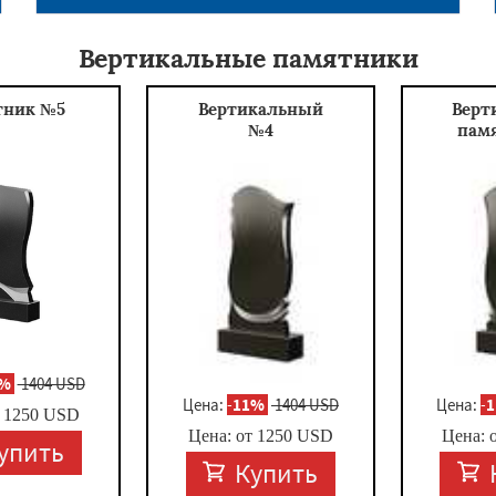
Вертикальные памятники
тник №5
Вертикальный
Верт
№4
пам
1%
1404 USD
Цена:
-
11%
1404 USD
Цена:
-
т
1250
USD
Цена: от
1250
USD
Цена: 
упить
Купить