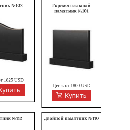
тник №102
Горизонтальный
памятник №101
от
1825
USD
Цена: от
1800
USD
Купить
Купить
тник №112
Двойной памятник №110