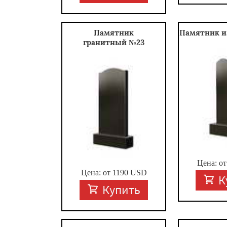
Памятник
Памятник и
гранитный №23
Цена: о
Цена: от
1190
USD
К
Купить