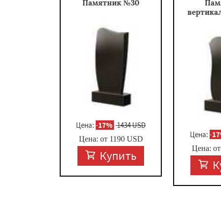
Памятник №30
Пам
вертика
Цена:
-
17%
1434 USD
Цена:
-
1
Цена: от
1190
USD
Цена: о
Купить
К