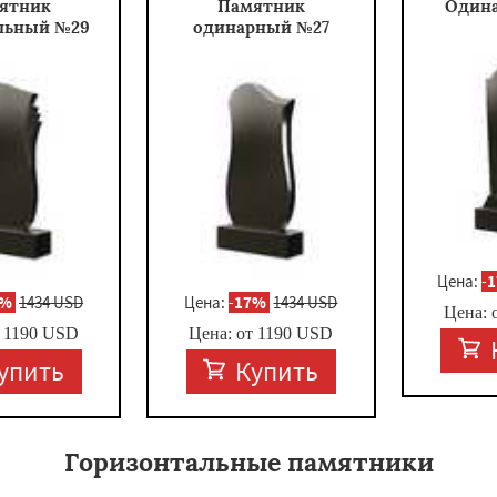
ятник
Памятник
Один
льный №29
одинарный №27
Цена:
-
7%
1434 USD
Цена:
-
17%
1434 USD
Цена: 
т
1190
USD
Цена: от
1190
USD
упить
Купить
Горизонтальные памятники