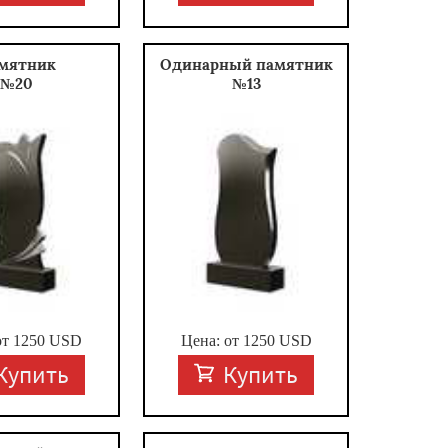
мятник
Одинарный памятник
№20
№13
от
1250
USD
Цена: от
1250
USD
Купить
Купить