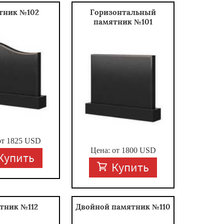
тник №102
Горизонтальный
памятник №101
от
1825
USD
Цена: от
1800
USD
Купить
Купить
тник №112
Двойной памятник №110