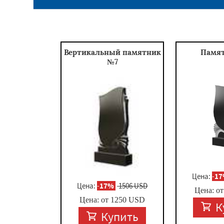
Вертикальный памятник
Памя
№7
Цена:
-
1
Цена:
-
17%
1506 USD
Цена: о
Цена: от
1250
USD
К
Купить