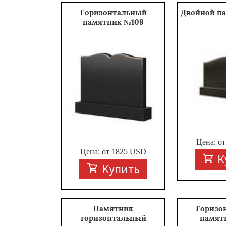
Горизонтальный
Двойной п
памятник №109
Цена: о
Цена: от
1825
USD
К
Купить
Памятник
Горизо
горизонтальный
памят