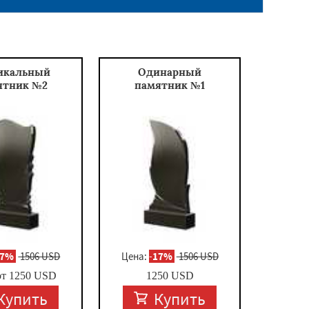
икальный
Одинарный
ятник №2
памятник №1
17%
1506 USD
Цена:
-
17%
1506 USD
от
1250
USD
1250
USD
Купить
Купить