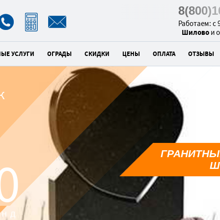
8(800)
Работаем: с 9
Шилово
и 
НЫЕ УСЛУГИ
ОГРАДЫ
СКИДКИ
ЦЕНЫ
ОПЛАТА
ОТЗЫВЫ
к
ГРАНИТНЫ
9
Ш
унд