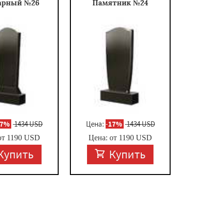
арный №26
Памятник №24
17%
1434 USD
Цена:
-
17%
1434 USD
от
1190
USD
Цена: от
1190
USD
Купить
Купить