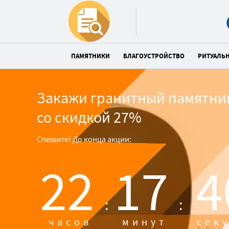
ПАМЯТНИКИ
БЛАГОУСТРОЙСТВО
РИТУАЛЬ
Закажи гранитный памятни
со скидкой 27%
Спешите! До конца акции:
22
17
3
:
:
часов
минут
сек