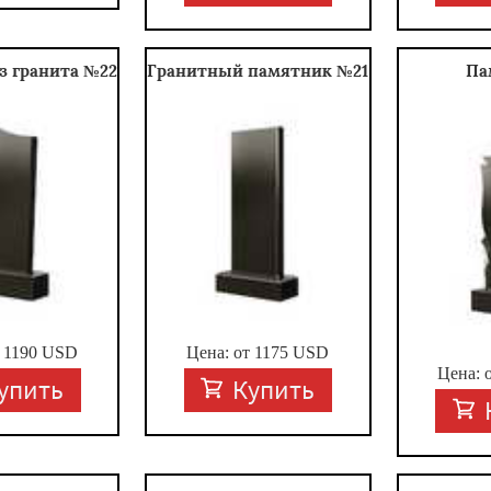
з гранита №22
Гранитный памятник №21
Па
т
1190
USD
Цена: от
1175
USD
Цена: 
упить
Купить