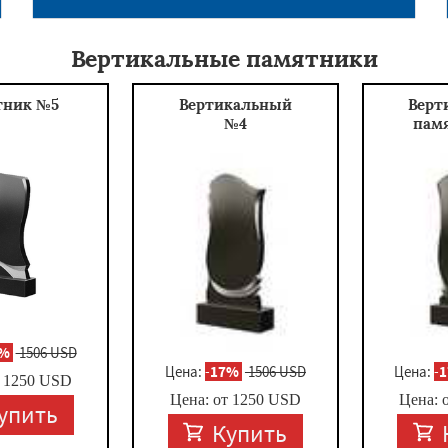
Вертикальные памятники
тник №5
Вертикальный
Верт
№4
пам
7%
1506 USD
Цена:
-
17%
1506 USD
Цена:
-
т
1250
USD
Цена: от
1250
USD
Цена: 
упить
Купить