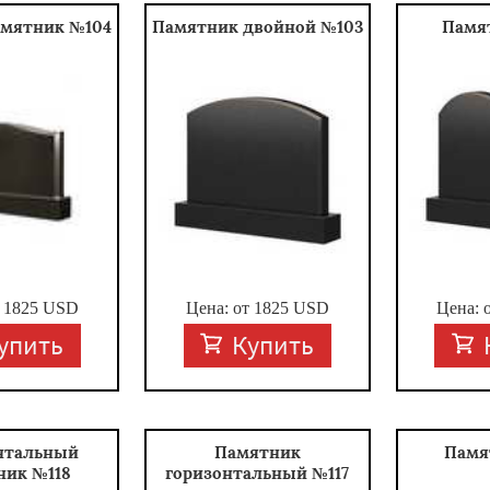
амятник №104
Памятник двойной №103
Памя
т
1825
USD
Цена: от
1825
USD
Цена: 
упить
Купить
нтальный
Памятник
Памя
ник №118
горизонтальный №117