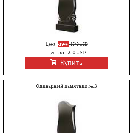
Цена:
-
19%
1543 USD
Цена: от
1250
USD
Купить
Одинарный памятник №13