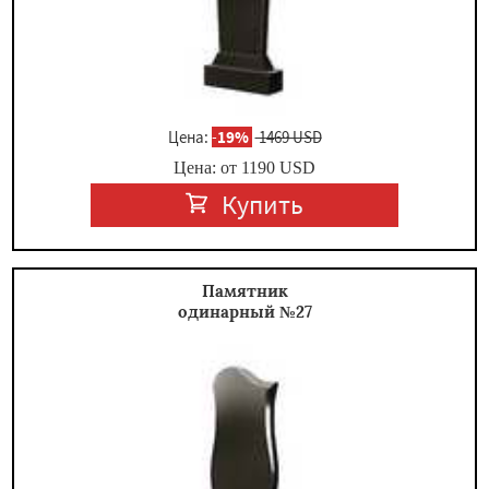
Цена:
-
19%
1469 USD
Цена: от
1190
USD
Купить
Памятник
одинарный №27