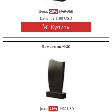
Цена:
-
19%
1469 USD
Цена: от
1190
USD
Купить
Памятник №30
Цена:
-
19%
1469 USD