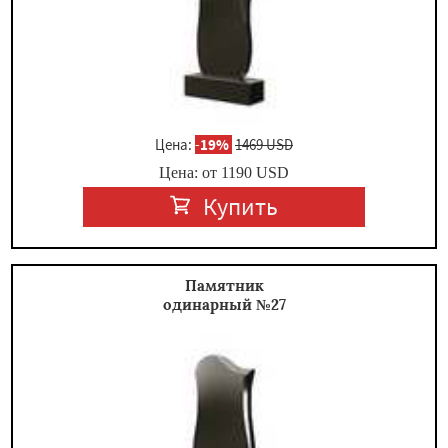
Цена:
-
19%
1469 USD
Цена: от
1190
USD
Купить
Памятник
одинарный №27