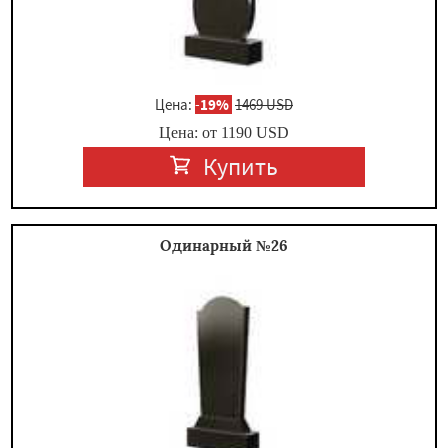
Цена:
-
19%
1469 USD
Цена: от
1190
USD
Купить
Одинарный №26