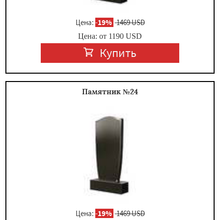
Цена:
-
19%
1469 USD
Цена: от
1190
USD
Купить
Памятник №24
Цена:
-
19%
1469 USD