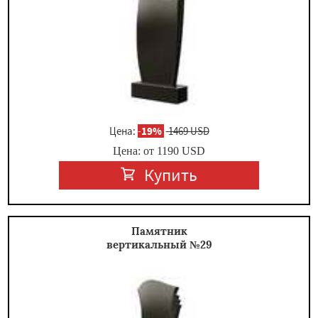
Цена:
-
19%
1469 USD
Цена: от
1190
USD
Купить
Памятник
вертикальный №29