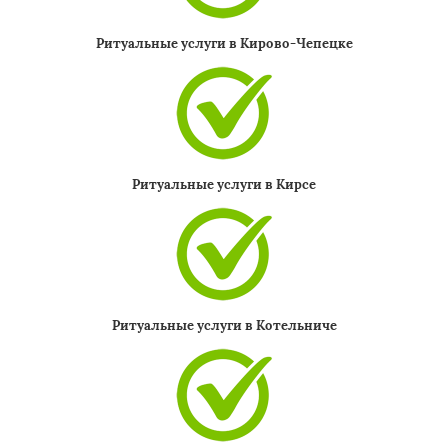
Ритуальные услуги в Кирово-Чепецке
Ритуальные услуги в Кирсе
Ритуальные услуги в Котельниче