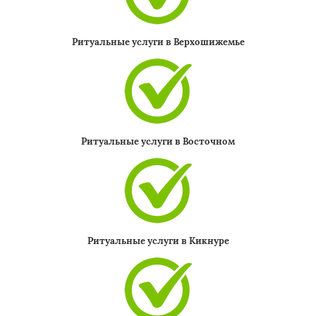
Ритуальные услуги в Верхошижемье
Ритуальные услуги в Восточном
Ритуальные услуги в Кикнуре