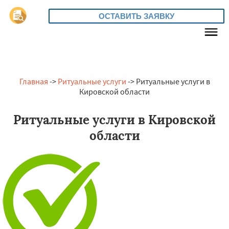
ОСТАВИТЬ ЗАЯВКУ
Главная
->
Ритуальные услуги
-> Ритуальные услуги в
Кировской области
Ритуальные услуги в Кировской
области